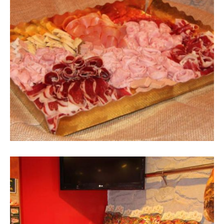
Imatge de safata amb embotits
laminats