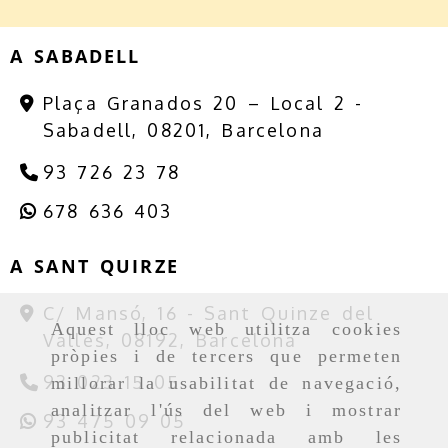
A SABADELL
Plaça Granados 20 – Local 2 -
Sabadell,
08201,
Barcelona
93 726 23 78
678 636 403
A SANT QUIRZE
C/ Mansó, 16 -
Sant Quinze del
Aquest lloc web utilitza cookies
Vallés,
08192,
Barcelona
pròpies i de tercers que permeten
93 023 15 05
millorar la usabilitat de navegació,
analitzar l'ús del web i mostrar
93 475 09 05
publicitat relacionada amb les